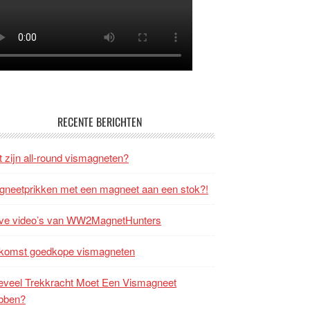
RECENTE BERICHTEN
 zijn all-round vismagneten?
neetprikken met een magneet aan een stok?!
ve video’s van WW2MagnetHunters
komst goedkope vismagneten
veel Trekkracht Moet Een Vismagneet
bben?