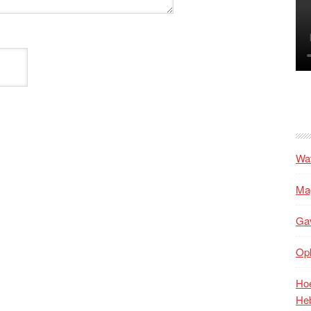
Wat
Mag
Ga
Op
Hoe
He