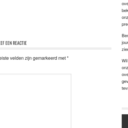
ove
bek
on
pre
Ben
jou
EF EEN REACTIE
zie
eiste velden zijn gemarkeerd met
*
Wil
on
ove
gev
tev