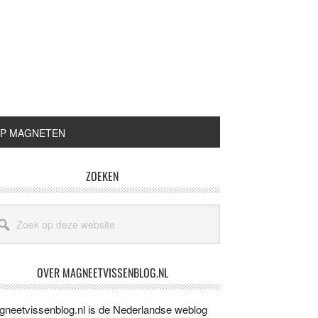
P MAGNETEN
imaire
ZOEKEN
idebar
ek
ze
site
OVER MAGNEETVISSENBLOG.NL
neetvissenblog.nl is de Nederlandse weblog