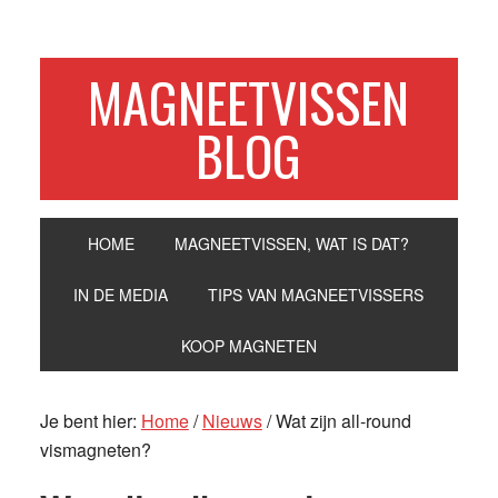
Spring
Door
Spring
Spring
naar
naar
naar
naar
de
de
de
de
MAGNEETVISSEN
hoofdnavigatie
hoofd
eerste
voettekst
BLOG
inhoud
sidebar
HOME
MAGNEETVISSEN, WAT IS DAT?
IN DE MEDIA
TIPS VAN MAGNEETVISSERS
KOOP MAGNETEN
Je bent hier:
Home
/
Nieuws
/
Wat zijn all-round
vismagneten?